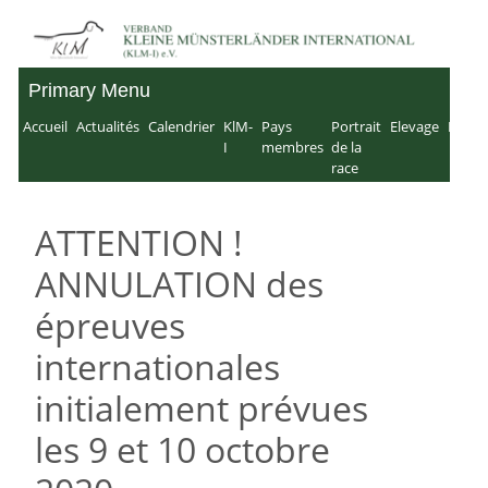
Skip
to
Primary Menu
Verband für Kleine
content
Accueil
Actualités
Calendrier
KlM-
Pays
Portrait
Elevage
IMP
Münsterländer-
I
membres
de la
race
International e.V.
ATTENTION !
ANNULATION des
épreuves
internationales
initialement prévues
les 9 et 10 octobre