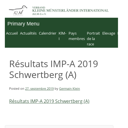
Skip
to
Primary Menu
Verband für Kleine
content
Accueil
Actualités
Calendrier
KlM-
Pays
Portrait
Elevage
IMP
Münsterländer-
I
membres
de la
race
International e.V.
Résultats IMP-A 2019
Schwertberg (A)
Posted on
27. septembre 2019
by
Germain Klein
Résultats IMP-A 2019 Schwertberg (A)