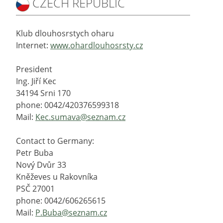
CZECH REPUBLIC
Klub dlouhosrstych oharu
Internet:
www.ohardlouhosrsty.cz
President
Ing. Jiří Kec
34194 Srni 170
phone: 0042/420376599318
Mail:
Kec.sumava@seznam.cz
Contact to Germany:
Petr Buba
Nový Dvůr 33
Kněževes u Rakovníka
PSČ 27001
phone: 0042/606265615
Mail:
P.Buba@seznam.cz