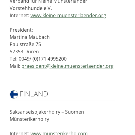
Verband für Kleine Münsterländer
Vorstehhunde e.V.
Internet:
www.kleine-muensterlaender.org
President:
Martina Maubach
Paulstraße 75
52353 Düren
Tel: 0049/ (0)171 4995200
Mail:
praesident@kleine.muensterlaender.org
FINLAND
Saksanseisojakerho ry – Suomen
Münsterikerho ry
Internet:
www.munsterikerho.com