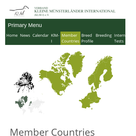
Skip
to
Primary Menu
Verband für Kleine
content
Home
News
Calendar
KlM-
Member
Breed
Breeding
Internation
Münsterländer-
I
Countries
Profile
Tests
International e.V.
Member Countries