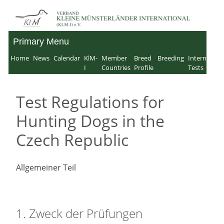
Skip
to
Primary Menu
Verband für Kleine
content
Home
News
Calendar
KlM-
Member
Breed
Breeding
Internation
Münsterländer-
I
Countries
Profile
Tests
International e.V.
Test Regulations for
Hunting Dogs in the
Czech Republic
Allgemeiner Teil
1. Zweck der Prüfungen