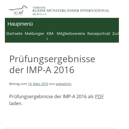
Zum
Inhalt
Haupmenü
Verband für Kleine
springen
Startseite
Meldungen
KlM-
Mitgliedsvereine
Rasseportrait
Zucht
In
Münsterländer-
I
Pr
International e.V.
Prüfungsergebnisse
der IMP-A 2016
Beitrag vom
14. März 2016
von
webadmin
Prüfungsergebnisse der IMP-A 2016 als
PDF
laden.